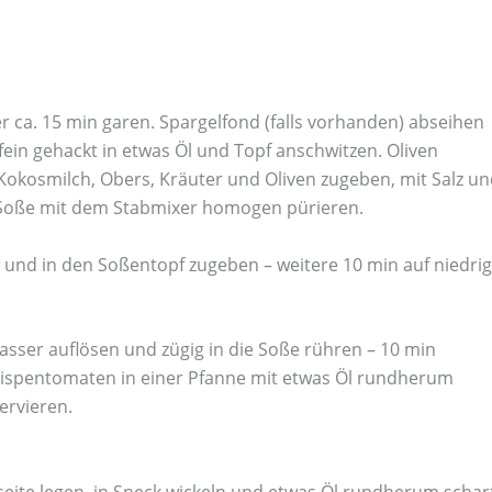
 ca. 15 min garen. Spargelfond (falls vorhanden) abseihen
fein gehackt in etwas Öl und Topf anschwitzen. Oliven
Kokosmilch, Obers, Kräuter und Oliven zugeben, mit Salz u
e Soße mit dem Stabmixer homogen pürieren.
 und in den Soßentopf zugeben – weitere 10 min auf niedri
asser auflösen und zügig in die Soße rühren – 10 min
Rispentomaten in einer Pfanne mit etwas Öl rundherum
ervieren.
eite legen, in Speck wickeln und etwas Öl rundherum schar