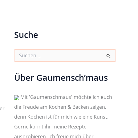
Suche
S
u
c
h
Über Gaumensch’maus
e
n
n
a
Mit 'Gaumenschmaus' möchte ich euch
c
die Freude am Kochen & Backen zeigen,
h
er
:
denn Kochen ist für mich wie eine Kunst.
Gerne könnt ihr meine Rezepte
ausprobieren. Ich freue mich über