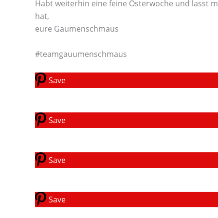
Habt weiterhin eine feine Osterwoche und lasst 
hat,
eure Gaumenschmaus
#teamgauumenschmaus
Save
Save
Save
Save