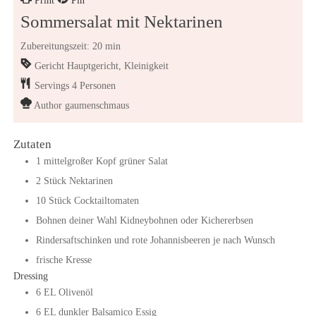
Print
Pin
Sommersalat mit Nektarinen
Zubereitungszeit: 20 min
Gericht
Hauptgericht, Kleinigkeit
Servings
4
Personen
Author
gaumenschmaus
Zutaten
1
mittelgroßer Kopf
grüner Salat
2
Stück
Nektarinen
10
Stück
Cocktailtomaten
Bohnen deiner Wahl Kidneybohnen oder Kichererbsen
Rindersaftschinken und rote Johannisbeeren je nach Wunsch
frische Kresse
Dressing
6
EL
Olivenöl
6
EL
dunkler Balsamico Essig