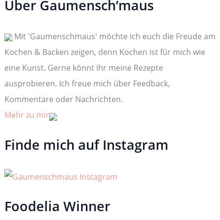
Über Gaumensch’maus
e
n
n
Mit 'Gaumenschmaus' möchte ich euch die Freude am
a
c
Kochen & Backen zeigen, denn Kochen ist für mich wie
h
:
eine Kunst. Gerne könnt ihr meine Rezepte
ausprobieren. Ich freue mich über Feedback,
Kommentare oder Nachrichten.
Mehr zu mir
Finde mich auf Instagram
Foodelia Winner