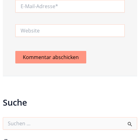
E-
Mail-
Adresse*
Website
Suche
S
u
c
h