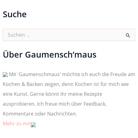
Suche
S
u
c
h
Über Gaumensch’maus
e
n
n
Mit 'Gaumenschmaus' möchte ich euch die Freude am
a
c
Kochen & Backen zeigen, denn Kochen ist für mich wie
h
:
eine Kunst. Gerne könnt ihr meine Rezepte
ausprobieren. Ich freue mich über Feedback,
Kommentare oder Nachrichten.
Mehr zu mir