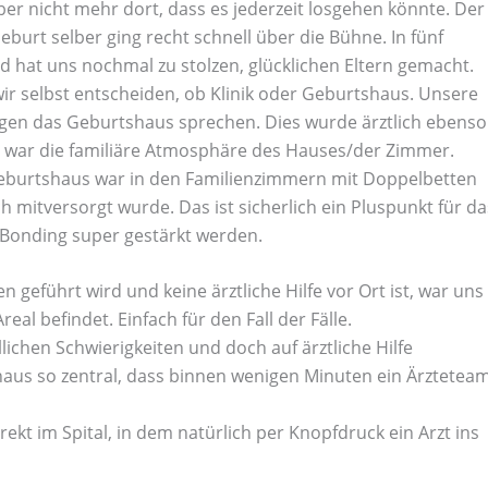
ber nicht mehr dort, dass es jederzeit losgehen könnte. Der
burt selber ging recht schnell über die Bühne. In fünf
d hat uns nochmal zu stolzen, glücklichen Eltern gemacht.
wir selbst entscheiden, ob Klinik oder Geburtshaus. Unsere
egen das Geburtshaus sprechen. Dies wurde ärztlich ebenso
t, war die familiäre Atmosphäre des Hauses/der Zimmer.
s Geburtshaus war in den Familienzimmern mit Doppelbetten
h mitversorgt wurde. Das ist sicherlich ein Pluspunkt für da
 Bonding super gestärkt werden.
führt wird und keine ärztliche Hilfe vor Ort ist, war uns
eal befindet. Einfach für den Fall der Fälle.
ichen Schwierigkeiten und doch auf ärztliche Hilfe
aus so zentral, dass binnen wenigen Minuten ein Ärztetea
ekt im Spital, in dem natürlich per Knopfdruck ein Arzt ins