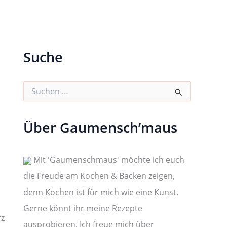
Suche
S
u
c
h
Über Gaumensch’maus
e
n
n
a
Mit 'Gaumenschmaus' möchte ich euch
c
die Freude am Kochen & Backen zeigen,
h
:
denn Kochen ist für mich wie eine Kunst.
Gerne könnt ihr meine Rezepte
rz
ausprobieren. Ich freue mich über