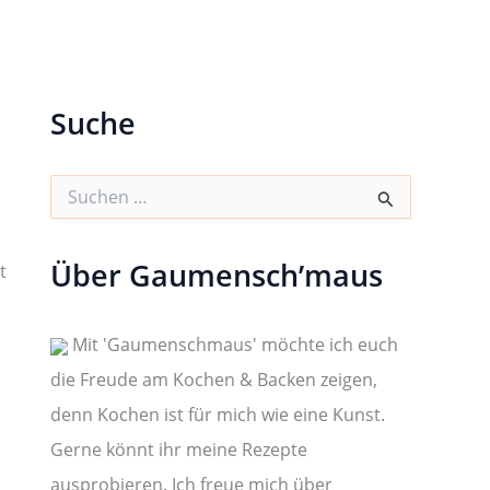
Suche
S
u
c
h
Über Gaumensch’maus
t
e
n
n
a
Mit 'Gaumenschmaus' möchte ich euch
c
die Freude am Kochen & Backen zeigen,
h
:
denn Kochen ist für mich wie eine Kunst.
Gerne könnt ihr meine Rezepte
ausprobieren. Ich freue mich über