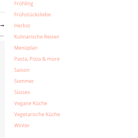
Frühling
Frühstücksliebe
Herbst
R
Muttertagsgrillerei mit Grillbrot und Butterspargel
Kulinarische Reisen
Menüplan
Pasta, Pizza & more
Saison
Sommer
Süsses
Vegane Küche
Vegetarische Küche
Winter