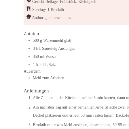
Gericht
Beilage, Frühstück, Kleinigkeit
Servings
1
Brotlaib
Author
gaumenschmaus
Zutaten
500
g
Weizenmehl glatt
3
EL
Sauerteig Anstellgut
350
ml
Wasser
1,5-2
TL
Salz
Außerdem
Mehl zum Arbeiten
Anleitungen
Alle Zutaten in der Küchenmaschine 5 min kneten, dann mi
Am nächsten Tag auf einer bemehlten Arbeitsfläche zwei bi
Deckel platzieren und erneut 30 min rasten lassen. Backof
Brotlaib mit etwas Mehl ansieben, einschneiden, 50-55 mi