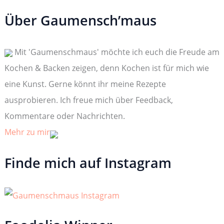
c
h
Über Gaumensch’maus
e
n
n
Mit 'Gaumenschmaus' möchte ich euch die Freude am
a
c
Kochen & Backen zeigen, denn Kochen ist für mich wie
h
:
eine Kunst. Gerne könnt ihr meine Rezepte
ausprobieren. Ich freue mich über Feedback,
Kommentare oder Nachrichten.
Mehr zu mir
Finde mich auf Instagram