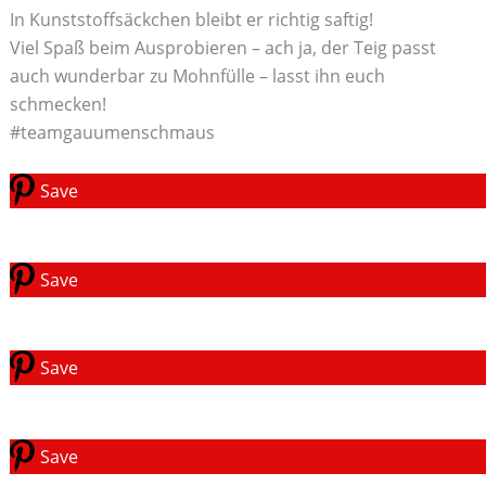
In Kunststoffsäckchen bleibt er richtig saftig!
Viel Spaß beim Ausprobieren – ach ja, der Teig passt
auch wunderbar zu Mohnfülle – lasst ihn euch
schmecken!
#teamgauumenschmaus
Save
Save
Save
Save