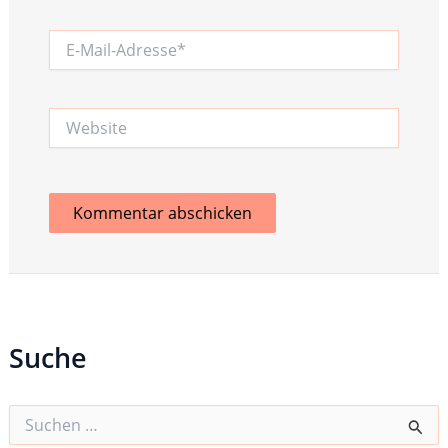
E-
Mail-
Adresse*
Website
Suche
S
u