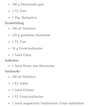
500
g
Weizenmehl glatt
2
TL
Zimt
1
Pkg.
Backpulver
Strudelfüllung
200
ml
Vollmilch
250
g
gemahlene Haselnüsse
1
TL
Zimt
50
g
Feinkristallzucker
1
Stück
Eiklar
Außerdem
1
Stück
Dotter zum Bestreichen
Vanillesoße
280
ml
Vollmilch
1
EL
Stärke
1
Stück
Eidotter
1
EL
Feinkristallzucker
1
Stück
ausgekratzte Vanilleschote
Schale aufbehalten