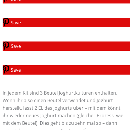
Save
Save
Save
In jedem Kit sind 3 Beutel Joghurtkulturen enthalten.
Wenn ihr also einen Beutel verwendet und Joghurt
herstellt, lasst 2 EL des Joghurts über – mit dem könnt
ihr wieder neues Joghurt machen (gleicher Prozess, wie
mit dem Beutel). Dies geht bis zu zehn mal so – dann