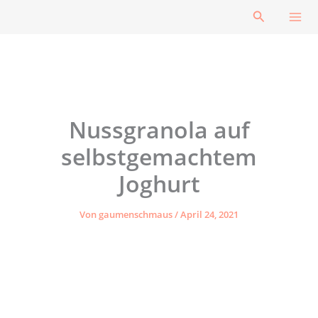
Zum
Suchen
Inhalt
springen
Nussgranola auf
selbstgemachtem
Joghurt
Von
gaumenschmaus
/
April 24, 2021