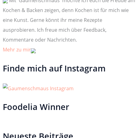
Mit 'Gaumenschmaus' möchte ich euch die Freude am
a
c
Kochen & Backen zeigen, denn Kochen ist für mich wie
h
:
eine Kunst. Gerne könnt ihr meine Rezepte
ausprobieren. Ich freue mich über Feedback,
Kommentare oder Nachrichten.
Mehr zu mir
Finde mich auf Instagram
Foodelia Winner
Neueste Beiträge