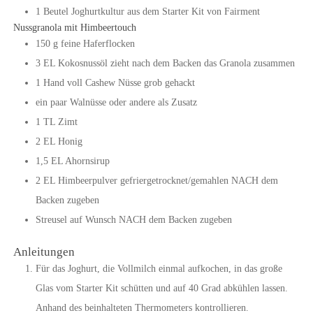
1
Beutel
Joghurtkultur aus dem Starter Kit von Fairment
Nussgranola mit Himbeertouch
150
g
feine Haferflocken
3
EL
Kokosnussöl
zieht nach dem Backen das Granola zusammen
1
Hand
voll Cashew Nüsse
grob gehackt
ein paar Walnüsse oder andere als Zusatz
1
TL
Zimt
2
EL
Honig
1,5
EL
Ahornsirup
2
EL
Himbeerpulver gefriergetrocknet/gemahlen
NACH dem
Backen zugeben
Streusel auf Wunsch
NACH dem Backen zugeben
Anleitungen
Für das Joghurt, die Vollmilch einmal aufkochen, in das große
Glas vom Starter Kit schütten und auf 40 Grad abkühlen lassen.
Anhand des beinhalteten Thermometers kontrollieren.