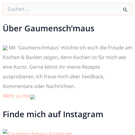
S
u
c
h
Über Gaumensch’maus
e
n
n
Mit 'Gaumenschmaus' möchte ich euch die Freude am
a
c
Kochen & Backen zeigen, denn Kochen ist für mich wie
h
:
eine Kunst. Gerne könnt ihr meine Rezepte
ausprobieren. Ich freue mich über Feedback,
Kommentare oder Nachrichten.
Mehr zu mir
Finde mich auf Instagram