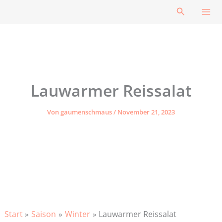
Zum
Suchen
Inhalt
springen
Lauwarmer Reissalat
Von
gaumenschmaus
/
November 21, 2023
Start
Saison
Winter
Lauwarmer Reissalat