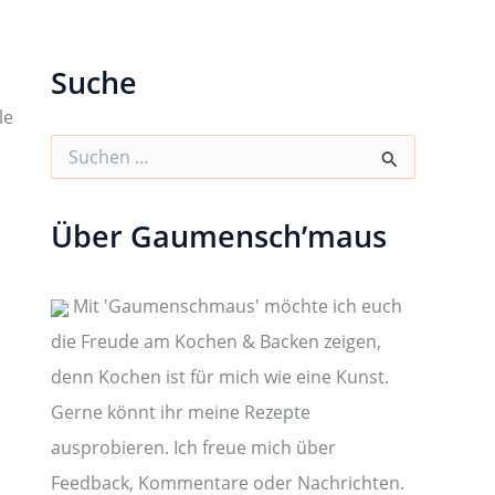
Suche
le
S
u
c
h
Über Gaumensch’maus
e
n
n
a
Mit 'Gaumenschmaus' möchte ich euch
c
die Freude am Kochen & Backen zeigen,
h
:
denn Kochen ist für mich wie eine Kunst.
Gerne könnt ihr meine Rezepte
ausprobieren. Ich freue mich über
Feedback, Kommentare oder Nachrichten.