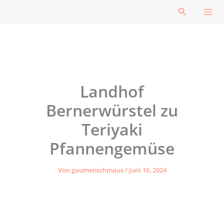
Zum
Suchen
Inhalt
springen
Landhof
Bernerwürstel zu
Teriyaki
Pfannengemüse
Von
gaumenschmaus
/
Juni 16, 2024