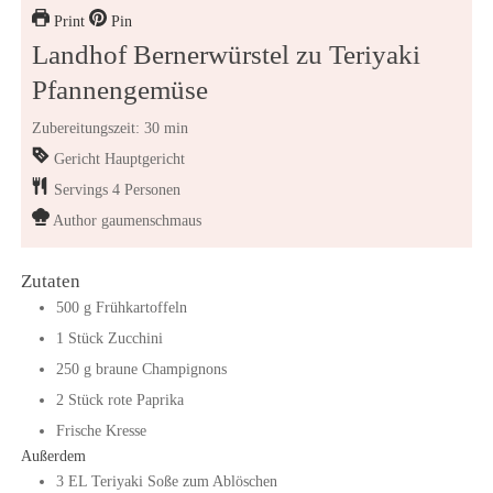
Print
Pin
Landhof Bernerwürstel zu Teriyaki
Pfannengemüse
Zubereitungszeit: 30 min
Gericht
Hauptgericht
Servings
4
Personen
Author
gaumenschmaus
Zutaten
500
g
Frühkartoffeln
1
Stück
Zucchini
250
g
braune Champignons
2
Stück
rote Paprika
Frische Kresse
Außerdem
3
EL
Teriyaki Soße zum Ablöschen