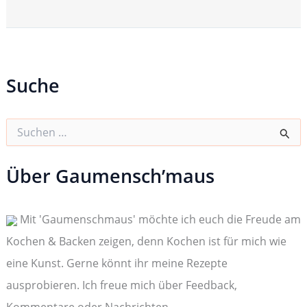
Suche
S
u
c
h
Über Gaumensch’maus
e
n
n
Mit 'Gaumenschmaus' möchte ich euch die Freude am
a
c
Kochen & Backen zeigen, denn Kochen ist für mich wie
h
:
eine Kunst. Gerne könnt ihr meine Rezepte
ausprobieren. Ich freue mich über Feedback,
Kommentare oder Nachrichten.