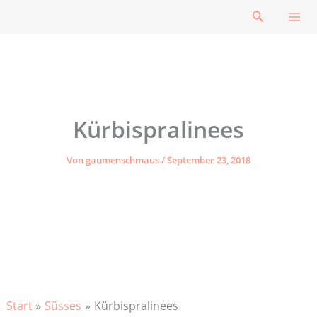
Zum
Suchen
Inhalt
springen
Kürbispralinees
Von
gaumenschmaus
/
September 23, 2018
Start
Süsses
Kürbispralinees