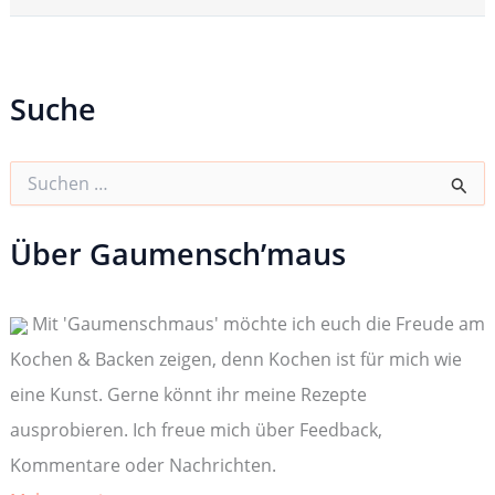
Suche
S
u
c
h
Über Gaumensch’maus
e
n
n
Mit 'Gaumenschmaus' möchte ich euch die Freude am
a
c
Kochen & Backen zeigen, denn Kochen ist für mich wie
h
:
eine Kunst. Gerne könnt ihr meine Rezepte
ausprobieren. Ich freue mich über Feedback,
Kommentare oder Nachrichten.