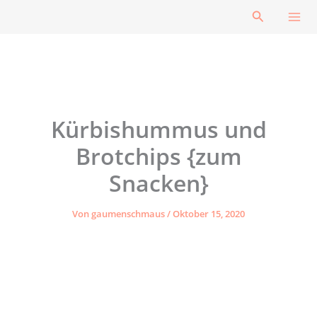
Zum
Suchen
Inhalt
springen
Kürbishummus und
Brotchips {zum
Snacken}
Von
gaumenschmaus
/
Oktober 15, 2020