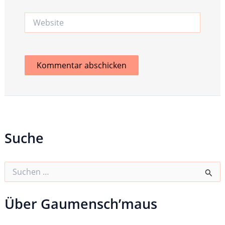
Website
Suche
S
u
c
h
Über Gaumensch’maus
e
n