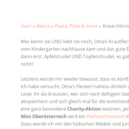
Start
Basics
Pasta, Pizza & more
Kraut-Hörn
Wer kennt sie UND liebt sie noch, Oma’s Krautflec
vom Kindergarten nachhause kam und das gute Es
dann erst. Apfelstrudel UND Topfenstrudel, es g
nicht?
Letztens wurde mir wieder bewusst, dass es künfti
Ich habe versucht, Oma’s Fleckerl nahezu ähnlich 
Leser ihr da draussen, wer sich nach deftigem Seel
abspeichern und sich gleich mal für die kommend
eine ganz besondere
Charity-Aktion
betonen, jen
Miss Oberösterreich
wird ein
Weihnachtsstand
in
Dazu werde ich mit den hübschen Mädels und Jung