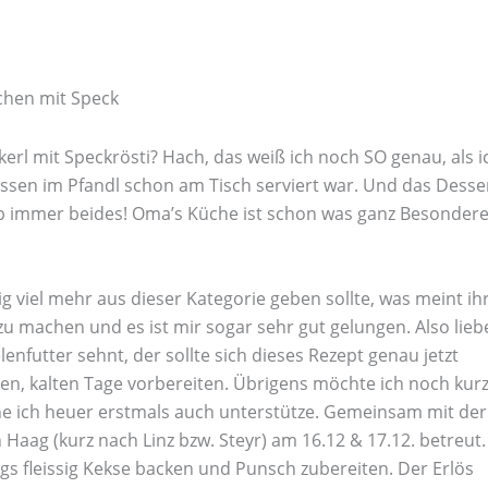
chen mit Speck
kerl mit Speckrösti? Hach, das weiß ich noch SO genau, als i
sen im Pfandl schon am Tisch serviert war. Und das Desse
ab immer beides! Oma’s Küche ist schon was ganz Besondere
g viel mehr aus dieser Kategorie geben sollte, was meint ih
zu machen und es ist mir sogar sehr gut gelungen. Also lieb
enfutter sehnt, der sollte sich dieses Rezept genau jetzt
en, kalten Tage vorbereiten. Übrigens möchte ich noch kur
e ich heuer erstmals auch unterstütze. Gemeinsam mit der
 Haag (kurz nach Linz bzw. Steyr) am 16.12 & 17.12. betreut.
s fleissig Kekse backen und Punsch zubereiten. Der Erlös