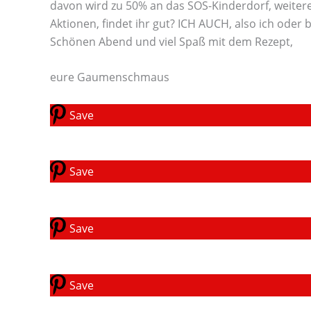
davon wird zu 50% an das SOS-Kinderdorf, weitere
Aktionen, findet ihr gut? ICH AUCH, also ich oder
Schönen Abend und viel Spaß mit dem Rezept,
eure Gaumenschmaus
Save
Save
Save
Save