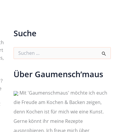
Suche
ch
rt
S
u
s,
c
h
Über Gaumensch’maus
e
n
r?
n
e
a
Mit 'Gaumenschmaus' möchte ich euch
c
die Freude am Kochen & Backen zeigen,
h
z
:
denn Kochen ist für mich wie eine Kunst.
Gerne könnt ihr meine Rezepte
ausprobieren. Ich freue mich über