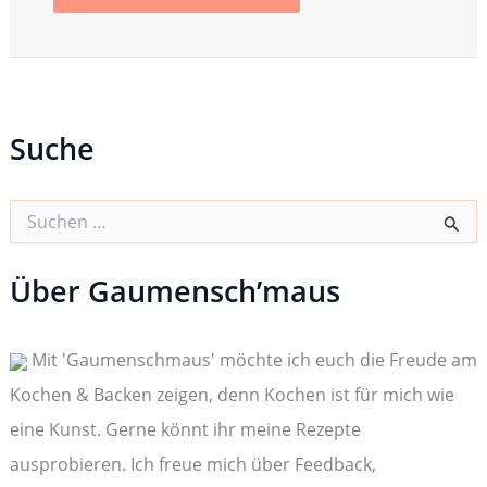
Suche
S
u
c
h
Über Gaumensch’maus
e
n
n
Mit 'Gaumenschmaus' möchte ich euch die Freude am
a
c
Kochen & Backen zeigen, denn Kochen ist für mich wie
h
:
eine Kunst. Gerne könnt ihr meine Rezepte
ausprobieren. Ich freue mich über Feedback,