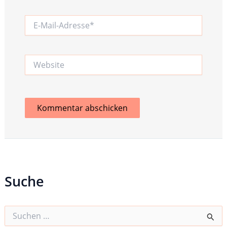
E-
Mail-
Adresse*
Website
Suche
S
u