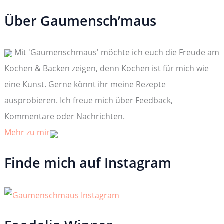
c
h
Über Gaumensch’maus
e
n
n
Mit 'Gaumenschmaus' möchte ich euch die Freude am
a
c
Kochen & Backen zeigen, denn Kochen ist für mich wie
h
:
eine Kunst. Gerne könnt ihr meine Rezepte
ausprobieren. Ich freue mich über Feedback,
Kommentare oder Nachrichten.
Mehr zu mir
Finde mich auf Instagram