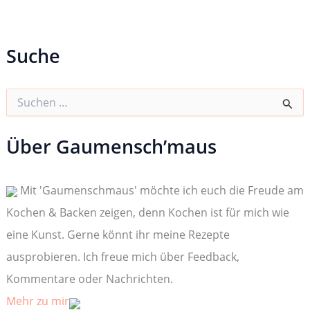
Suche
S
u
c
h
Über Gaumensch’maus
e
n
n
Mit 'Gaumenschmaus' möchte ich euch die Freude am
a
c
Kochen & Backen zeigen, denn Kochen ist für mich wie
h
:
eine Kunst. Gerne könnt ihr meine Rezepte
ausprobieren. Ich freue mich über Feedback,
Kommentare oder Nachrichten.
Mehr zu mir