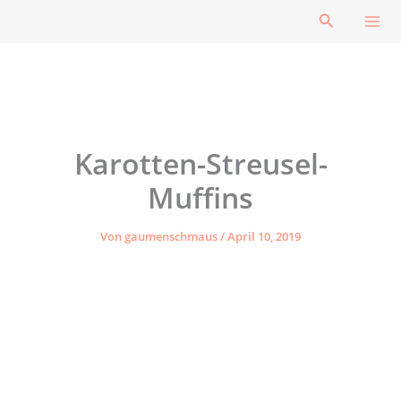
Zum
Suchen
Inhalt
springen
Karotten-Streusel-
Muffins
Von
gaumenschmaus
/
April 10, 2019