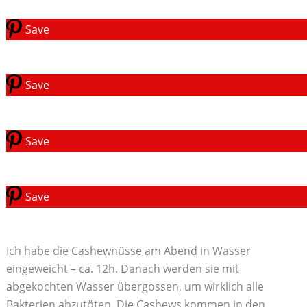
Save
Save
Save
Save
Ich habe die Cashewnüsse am Abend in Wasser
eingeweicht – ca. 12h. Danach werden sie mit
abgekochten Wasser übergossen, um wirklich alle
Bakterien abzutöten. Die Cashews kommen in den