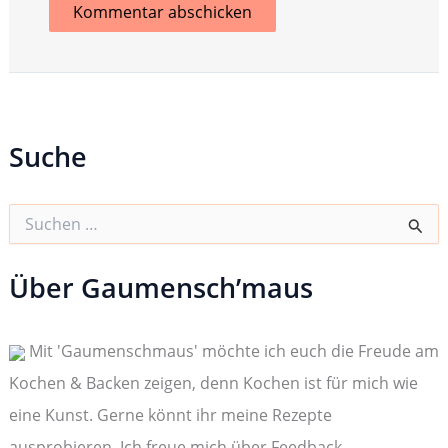
Suche
S
u
c
h
Über Gaumensch’maus
e
n
n
Mit 'Gaumenschmaus' möchte ich euch die Freude am
a
c
Kochen & Backen zeigen, denn Kochen ist für mich wie
h
:
eine Kunst. Gerne könnt ihr meine Rezepte
ausprobieren. Ich freue mich über Feedback,