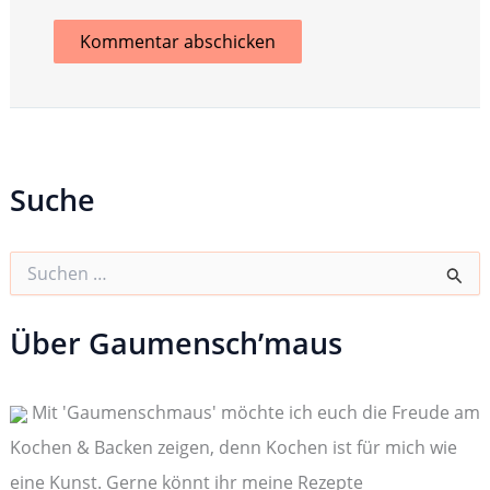
Suche
S
u
c
h
Über Gaumensch’maus
e
n
n
Mit 'Gaumenschmaus' möchte ich euch die Freude am
a
c
Kochen & Backen zeigen, denn Kochen ist für mich wie
h
:
eine Kunst. Gerne könnt ihr meine Rezepte