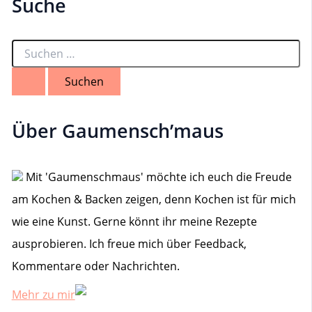
Suche
S
u
c
h
e
n
Über Gaumensch’maus
n
a
c
h
Mit 'Gaumenschmaus' möchte ich euch die Freude
:
am Kochen & Backen zeigen, denn Kochen ist für mich
wie eine Kunst. Gerne könnt ihr meine Rezepte
ausprobieren. Ich freue mich über Feedback,
Kommentare oder Nachrichten.
Mehr zu mir