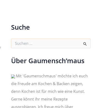
Suche
S
u
e
c
h
Über Gaumensch’maus
e
n
n
a
Mit 'Gaumenschmaus' möchte ich euch
c
die Freude am Kochen & Backen zeigen,
h
:
denn Kochen ist für mich wie eine Kunst.
Gerne könnt ihr meine Rezepte
ausprobieren. Ich freue mich über