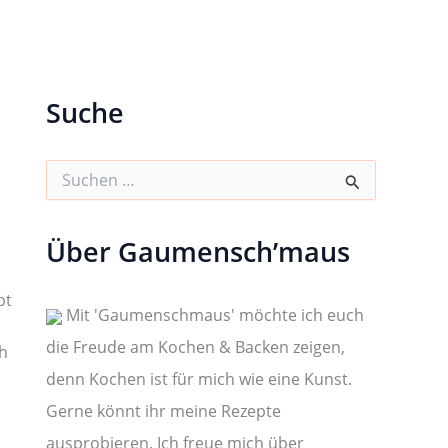
Suche
S
u
c
h
Über Gaumensch’maus
e
n
n
bt
a
Mit 'Gaumenschmaus' möchte ich euch
c
die Freude am Kochen & Backen zeigen,
h
ch
:
denn Kochen ist für mich wie eine Kunst.
Gerne könnt ihr meine Rezepte
ausprobieren. Ich freue mich über