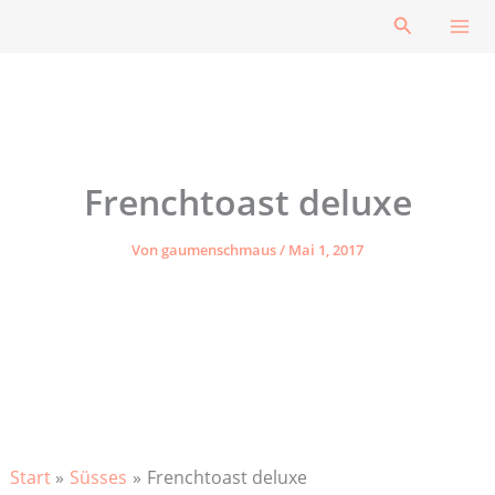
Zum
Suchen
Inhalt
springen
Frenchtoast deluxe
Von
gaumenschmaus
/
Mai 1, 2017
Start
Süsses
Frenchtoast deluxe