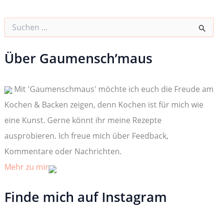
S
u
c
h
Über Gaumensch’maus
e
n
n
Mit 'Gaumenschmaus' möchte ich euch die Freude am
a
c
Kochen & Backen zeigen, denn Kochen ist für mich wie
h
:
eine Kunst. Gerne könnt ihr meine Rezepte
ausprobieren. Ich freue mich über Feedback,
Kommentare oder Nachrichten.
Mehr zu mir
Finde mich auf Instagram