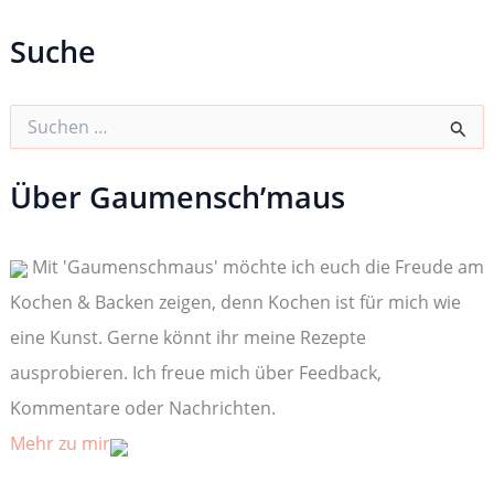
Suche
S
u
c
h
Über Gaumensch’maus
e
n
n
Mit 'Gaumenschmaus' möchte ich euch die Freude am
a
c
Kochen & Backen zeigen, denn Kochen ist für mich wie
h
:
eine Kunst. Gerne könnt ihr meine Rezepte
ausprobieren. Ich freue mich über Feedback,
Kommentare oder Nachrichten.
Mehr zu mir