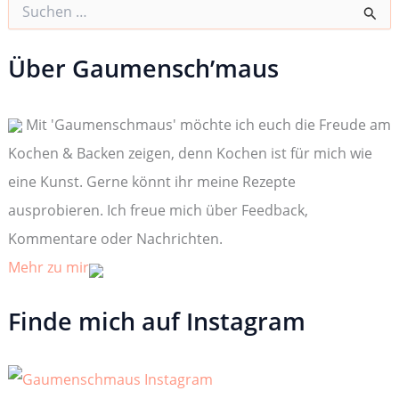
S
u
c
h
Über Gaumensch’maus
e
n
n
Mit 'Gaumenschmaus' möchte ich euch die Freude am
a
c
Kochen & Backen zeigen, denn Kochen ist für mich wie
h
:
eine Kunst. Gerne könnt ihr meine Rezepte
ausprobieren. Ich freue mich über Feedback,
Kommentare oder Nachrichten.
Mehr zu mir
Finde mich auf Instagram