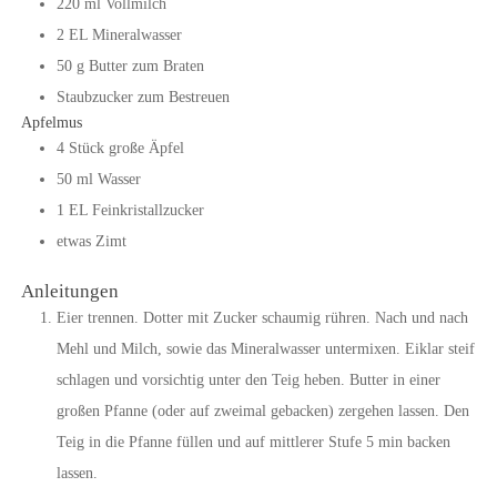
220
ml
Vollmilch
2
EL
Mineralwasser
50
g
Butter zum Braten
Staubzucker zum Bestreuen
Apfelmus
4
Stück
große Äpfel
50
ml
Wasser
1
EL
Feinkristallzucker
etwas
Zimt
Anleitungen
Eier trennen. Dotter mit Zucker schaumig rühren. Nach und nach
Mehl und Milch, sowie das Mineralwasser untermixen. Eiklar steif
schlagen und vorsichtig unter den Teig heben. Butter in einer
großen Pfanne (oder auf zweimal gebacken) zergehen lassen. Den
Teig in die Pfanne füllen und auf mittlerer Stufe 5 min backen
lassen.