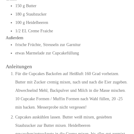
150
g
Butter
180
g
Staubzucker
100
g
Heidelbeeren
1/2
EL
Creme Fraiche
Außerdem
frische Früchte, Streuseln zur Garnitur
etwas Marmelade zur Cupcakefüllung
Anleitungen
Für die Cupcakes Backofen auf Heißluft 160 Grad vorheizen.
Butter mit Zucker cremig mixen, nach und nach die Eier zugeben.
Abwechselnd Mehl, Backpulver und Milch in die Masse mischen.
10 Cupcake Formen / Muffin Formen nach Wahl füllen, 20 -25
min backen. Messerprobe nicht vergessen!
Cupcakes auskühlen lassen. Butter weiß mixen, gesiebten
Staubzucker zur Butter mixen. Heidelbeeren
gewaschen/getrocknete in die Creme mixen, bis alles gut zermixt