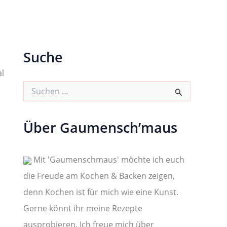
Suche
al
S
u
c
h
Über Gaumensch’maus
e
n
n
a
Mit 'Gaumenschmaus' möchte ich euch
c
die Freude am Kochen & Backen zeigen,
h
:
denn Kochen ist für mich wie eine Kunst.
Gerne könnt ihr meine Rezepte
ausprobieren. Ich freue mich über