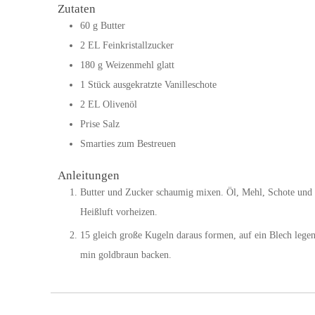
Zutaten
60
g
Butter
2
EL
Feinkristallzucker
180
g
Weizenmehl glatt
1
Stück
ausgekratzte Vanilleschote
2
EL
Olivenöl
Prise
Salz
Smarties zum Bestreuen
Anleitungen
Butter und Zucker schaumig mixen. Öl, Mehl, Schote und
Heißluft vorheizen.
15 gleich große Kugeln daraus formen, auf ein Blech lege
min goldbraun backen.