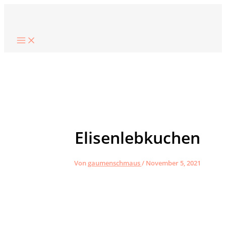
Zum
Suchen
Inhalt
springen
Elisenlebkuchen
Von
gaumenschmaus
/
November 5, 2021