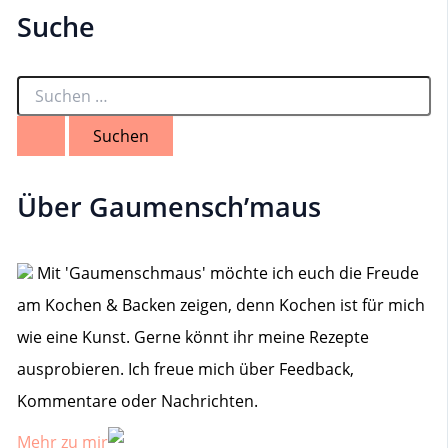
Suche
S
u
c
h
e
n
Über Gaumensch’maus
n
a
c
h
Mit 'Gaumenschmaus' möchte ich euch die Freude
:
am Kochen & Backen zeigen, denn Kochen ist für mich
wie eine Kunst. Gerne könnt ihr meine Rezepte
ausprobieren. Ich freue mich über Feedback,
Kommentare oder Nachrichten.
Mehr zu mir