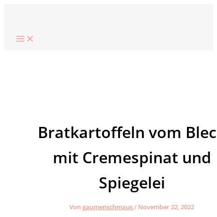
Zum
Suchen
Inhalt
springen
Bratkartoffeln vom Ble
mit Cremespinat und
Spiegelei
Von
gaumenschmaus
/
November 22, 2022