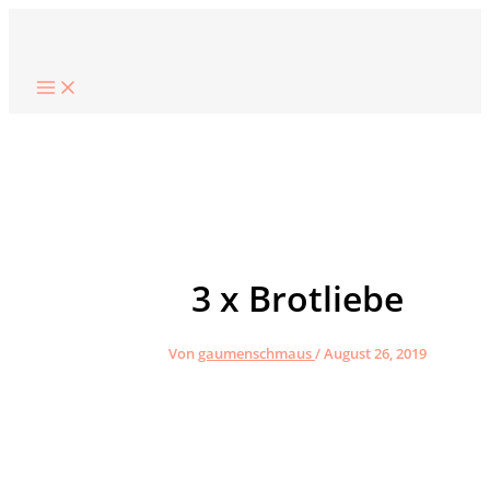
Zum
Suchen
Inhalt
springen
3 x Brotliebe
Von
gaumenschmaus
/
August 26, 2019