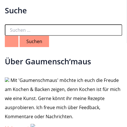
Suche
S
u
c
h
e
n
Über Gaumensch’maus
n
a
c
h
Mit 'Gaumenschmaus' möchte ich euch die Freude
:
am Kochen & Backen zeigen, denn Kochen ist für mich
wie eine Kunst. Gerne könnt ihr meine Rezepte
ausprobieren. Ich freue mich über Feedback,
Kommentare oder Nachrichten.