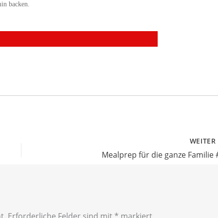
min backen.
WEITE
Mealprep für die ganze Familie 
t.
Erforderliche Felder sind mit
*
markiert