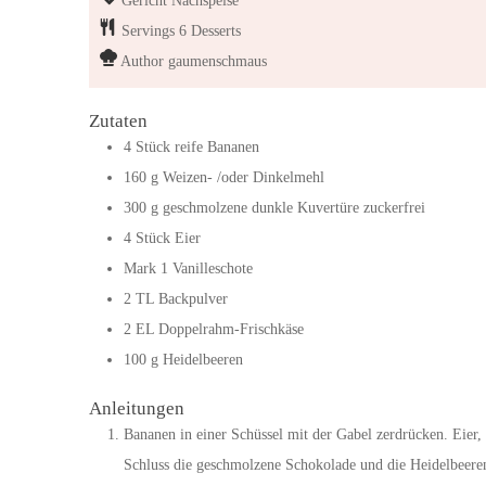
Gericht
Nachspeise
Servings
6
Desserts
Author
gaumenschmaus
Zutaten
4
Stück
reife Bananen
160
g
Weizen- /oder Dinkelmehl
300
g
geschmolzene dunkle Kuvertüre
zuckerfrei
4
Stück
Eier
Mark
1
Vanilleschote
2
TL
Backpulver
2
EL
Doppelrahm-Frischkäse
100
g
Heidelbeeren
Anleitungen
Bananen in einer Schüssel mit der Gabel zerdrücken. Eie
Schluss die geschmolzene Schokolade und die Heidelbeere