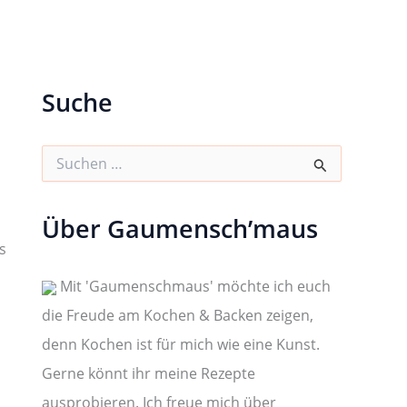
Suche
S
u
c
h
Über Gaumensch’maus
e
n
s
n
a
Mit 'Gaumenschmaus' möchte ich euch
c
die Freude am Kochen & Backen zeigen,
h
:
denn Kochen ist für mich wie eine Kunst.
Gerne könnt ihr meine Rezepte
ausprobieren. Ich freue mich über