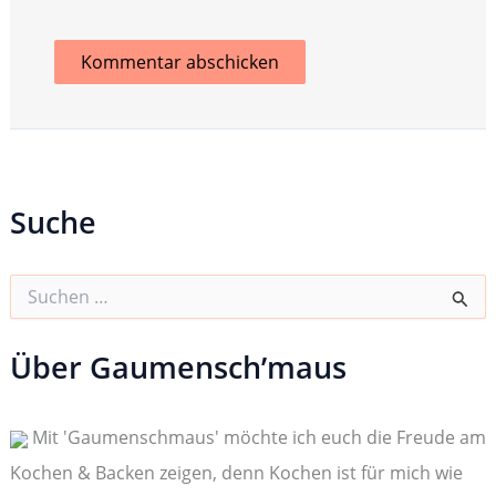
Suche
S
u
c
h
Über Gaumensch’maus
e
n
n
Mit 'Gaumenschmaus' möchte ich euch die Freude am
a
c
Kochen & Backen zeigen, denn Kochen ist für mich wie
h