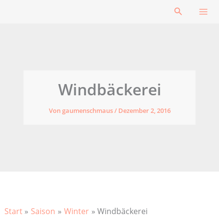
Zum
Suchen
Inhalt
springen
Windbäckerei
Von
gaumenschmaus
/
Dezember 2, 2016
Start
Saison
Winter
Windbäckerei