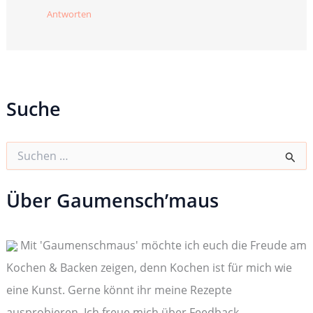
Antworten
Suche
S
u
c
h
Über Gaumensch’maus
e
n
n
Mit 'Gaumenschmaus' möchte ich euch die Freude am
a
c
Kochen & Backen zeigen, denn Kochen ist für mich wie
h
:
eine Kunst. Gerne könnt ihr meine Rezepte
ausprobieren. Ich freue mich über Feedback,