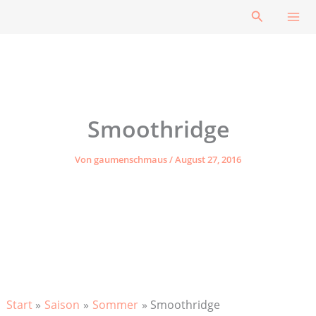
Zum
Suchen
Inhalt
springen
Smoothridge
Von
gaumenschmaus
/
August 27, 2016
Start
Saison
Sommer
Smoothridge