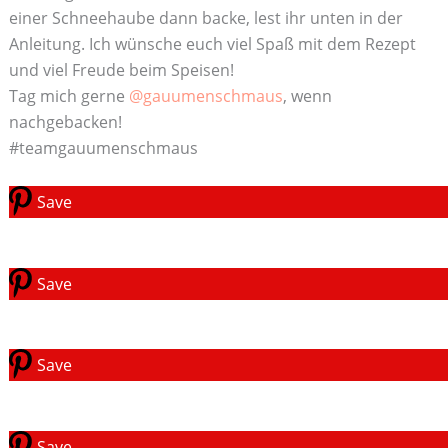
einer Schneehaube dann backe, lest ihr unten in der
Anleitung. Ich wünsche euch viel Spaß mit dem Rezept
und viel Freude beim Speisen!
Tag mich gerne
@gauumenschmaus
, wenn
nachgebacken!
#teamgauumenschmaus
Save
Save
Save
Save