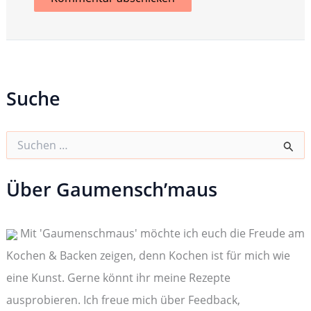
Suche
S
u
c
h
Über Gaumensch’maus
e
n
n
Mit 'Gaumenschmaus' möchte ich euch die Freude am
a
c
Kochen & Backen zeigen, denn Kochen ist für mich wie
h
:
eine Kunst. Gerne könnt ihr meine Rezepte
ausprobieren. Ich freue mich über Feedback,