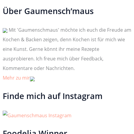
c
h
Über Gaumensch’maus
e
n
n
Mit 'Gaumenschmaus' möchte ich euch die Freude am
a
c
Kochen & Backen zeigen, denn Kochen ist für mich wie
h
:
eine Kunst. Gerne könnt ihr meine Rezepte
ausprobieren. Ich freue mich über Feedback,
Kommentare oder Nachrichten.
Mehr zu mir
Finde mich auf Instagram
Foodelia Winner