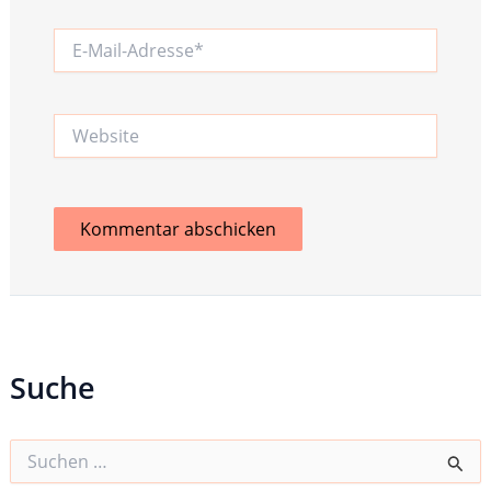
E-
Mail-
Adresse*
Website
Suche
S
u