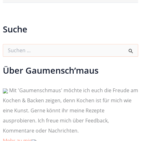
Suche
S
u
c
h
Über Gaumensch’maus
e
n
n
Mit 'Gaumenschmaus' möchte ich euch die Freude am
a
c
Kochen & Backen zeigen, denn Kochen ist für mich wie
h
:
eine Kunst. Gerne könnt ihr meine Rezepte
ausprobieren. Ich freue mich über Feedback,
Kommentare oder Nachrichten.
Mehr zu mir