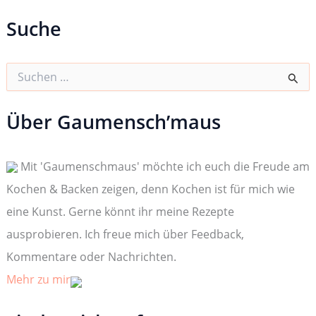
Suche
S
u
c
h
Über Gaumensch’maus
e
n
n
Mit 'Gaumenschmaus' möchte ich euch die Freude am
a
c
Kochen & Backen zeigen, denn Kochen ist für mich wie
h
:
eine Kunst. Gerne könnt ihr meine Rezepte
ausprobieren. Ich freue mich über Feedback,
Kommentare oder Nachrichten.
Mehr zu mir