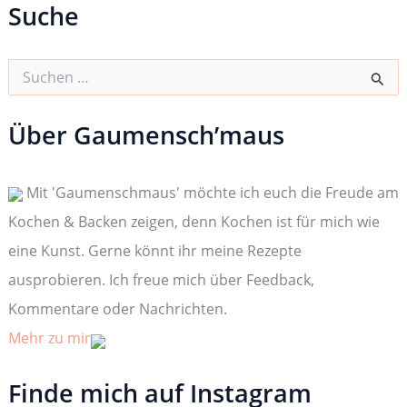
Suche
S
u
c
h
Über Gaumensch’maus
e
n
n
Mit 'Gaumenschmaus' möchte ich euch die Freude am
a
c
Kochen & Backen zeigen, denn Kochen ist für mich wie
h
:
eine Kunst. Gerne könnt ihr meine Rezepte
ausprobieren. Ich freue mich über Feedback,
Kommentare oder Nachrichten.
Mehr zu mir
Finde mich auf Instagram