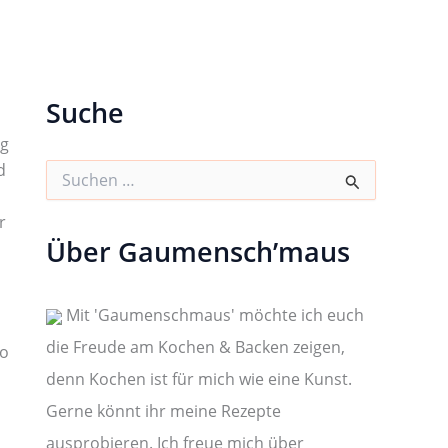
Suche
ng
d
S
u
c
r
h
Über Gaumensch’maus
e
n
n
a
Mit 'Gaumenschmaus' möchte ich euch
c
die Freude am Kochen & Backen zeigen,
h
to
:
denn Kochen ist für mich wie eine Kunst.
Gerne könnt ihr meine Rezepte
ausprobieren. Ich freue mich über