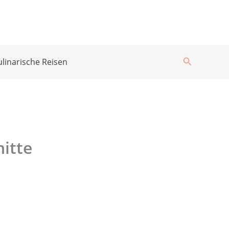
Suchen
ulinarische Reisen
itte