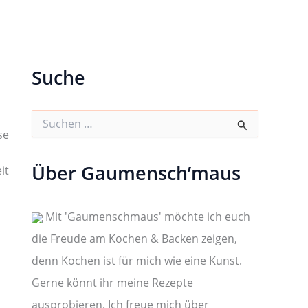
Suche
S
u
se
c
h
Über Gaumensch’maus
it
e
n
n
a
Mit 'Gaumenschmaus' möchte ich euch
c
die Freude am Kochen & Backen zeigen,
h
:
denn Kochen ist für mich wie eine Kunst.
Gerne könnt ihr meine Rezepte
ausprobieren. Ich freue mich über