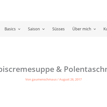
Basics
Saison
Süsses
Über mich
K
biscremesuppe & Polentaschn
Von
gaumenschmaus
/
August 26, 2017