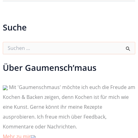
Suche
S
u
c
h
Über Gaumensch’maus
e
n
n
Mit 'Gaumenschmaus' möchte ich euch die Freude am
a
c
Kochen & Backen zeigen, denn Kochen ist für mich wie
h
:
eine Kunst. Gerne könnt ihr meine Rezepte
ausprobieren. Ich freue mich über Feedback,
Kommentare oder Nachrichten.
Mehr zu mir