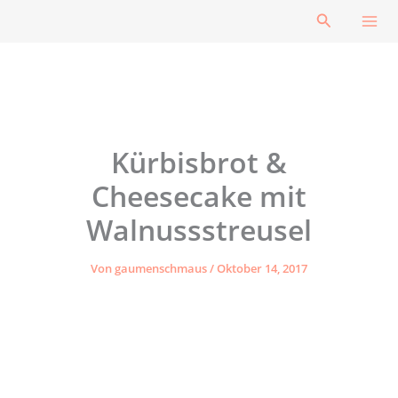
Zum
Suchen
Inhalt
springen
Kürbisbrot &
Cheesecake mit
Walnussstreusel
Von
gaumenschmaus
/
Oktober 14, 2017