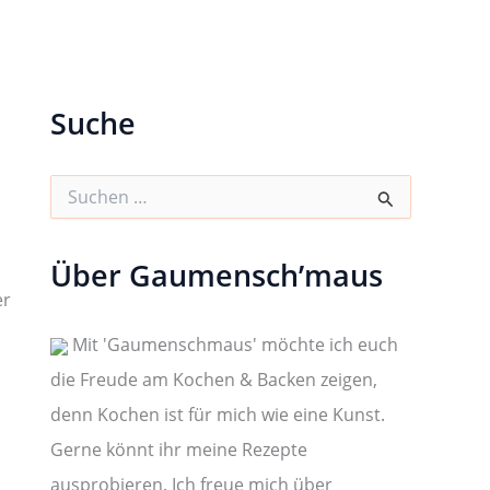
Suche
S
u
c
h
Über Gaumensch’maus
e
n
er
n
a
Mit 'Gaumenschmaus' möchte ich euch
c
die Freude am Kochen & Backen zeigen,
h
:
denn Kochen ist für mich wie eine Kunst.
Gerne könnt ihr meine Rezepte
ausprobieren. Ich freue mich über