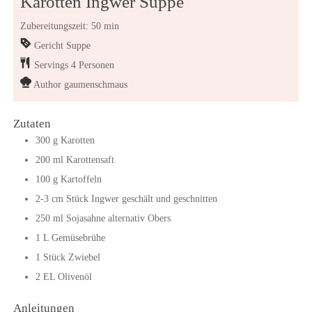
Karotten Ingwer Suppe
Zubereitungszeit: 50 min
Gericht
Suppe
Servings
4
Personen
Author
gaumenschmaus
Zutaten
300
g
Karotten
200
ml
Karottensaft
100
g
Kartoffeln
2-3
cm
Stück Ingwer geschält und geschnitten
250
ml
Sojasahne
alternativ Obers
1
L
Gemüsebrühe
1
Stück
Zwiebel
2
EL
Olivenöl
Anleitungen