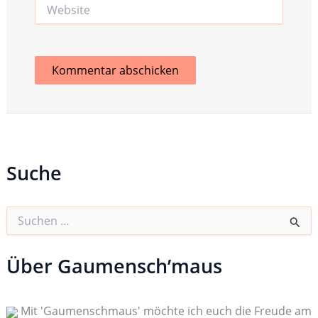
Website
Suche
S
u
c
h
Über Gaumensch’maus
e
n
n
Mit 'Gaumenschmaus' möchte ich euch die Freude am
a