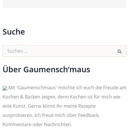
Suche
S
u
c
h
Über Gaumensch’maus
e
n
n
Mit 'Gaumenschmaus' möchte ich euch die Freude am
a
c
Kochen & Backen zeigen, denn Kochen ist für mich wie
h
:
eine Kunst. Gerne könnt ihr meine Rezepte
ausprobieren. Ich freue mich über Feedback,
Kommentare oder Nachrichten.