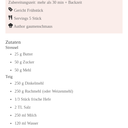
Zubereitungszeit: mehr als 30 min + Backzeit
Gericht
Frühstück
Servings
5
Stück
Author
gaumenschmaus
Zutaten
Streusel
25
g
Butter
50
g
Zucker
50
g
Mehl
Teig
250
g
Dinkelmehl
250
g
Ruchmehl (oder Weizenmehl)
1/3
Stück
frische Hefe
2
TL
Salz
250
ml
Milch
120
ml
Wasser