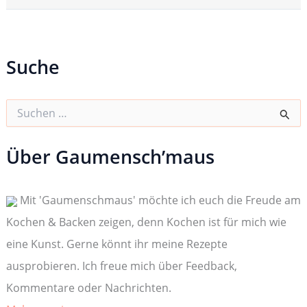
Suche
S
u
c
h
Über Gaumensch’maus
e
n
n
Mit 'Gaumenschmaus' möchte ich euch die Freude am
a
c
Kochen & Backen zeigen, denn Kochen ist für mich wie
h
:
eine Kunst. Gerne könnt ihr meine Rezepte
ausprobieren. Ich freue mich über Feedback,
Kommentare oder Nachrichten.