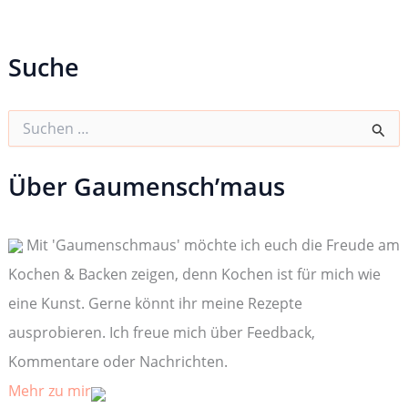
Suche
S
u
c
h
Über Gaumensch’maus
e
n
n
Mit 'Gaumenschmaus' möchte ich euch die Freude am
a
c
Kochen & Backen zeigen, denn Kochen ist für mich wie
h
:
eine Kunst. Gerne könnt ihr meine Rezepte
ausprobieren. Ich freue mich über Feedback,
Kommentare oder Nachrichten.
Mehr zu mir