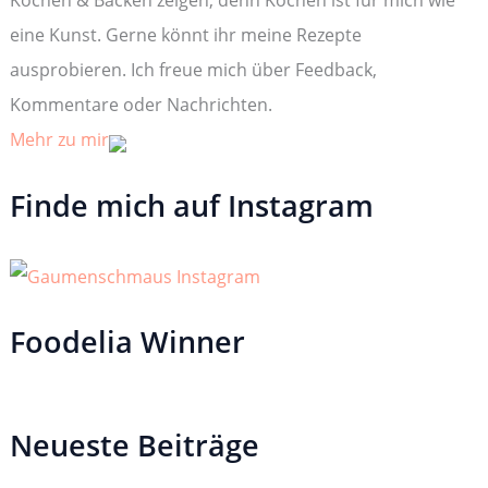
Kochen & Backen zeigen, denn Kochen ist für mich wie
h
:
eine Kunst. Gerne könnt ihr meine Rezepte
ausprobieren. Ich freue mich über Feedback,
Kommentare oder Nachrichten.
Mehr zu mir
Finde mich auf Instagram
Foodelia Winner
Neueste Beiträge