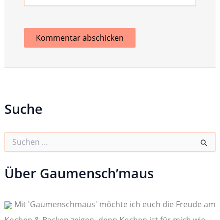
Suche
S
u
c
h
Über Gaumensch’maus
e
n
n
Mit 'Gaumenschmaus' möchte ich euch die Freude am
a
c