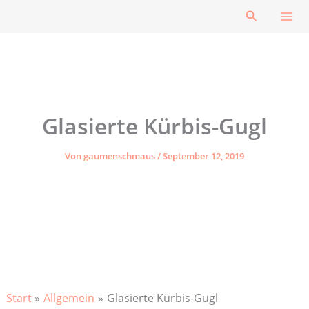
Zum
Suchen
Inhalt
springen
Glasierte Kürbis-Gugl
Von
gaumenschmaus
/
September 12, 2019
Start
Allgemein
Glasierte Kürbis-Gugl