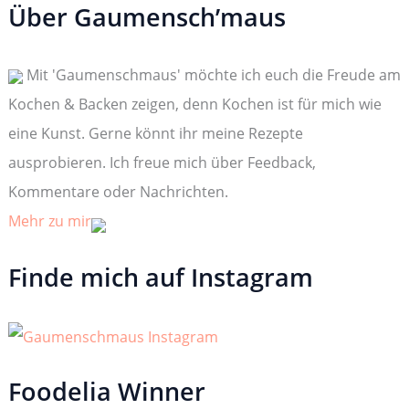
h
Über Gaumensch’maus
e
n
n
Mit 'Gaumenschmaus' möchte ich euch die Freude am
a
c
Kochen & Backen zeigen, denn Kochen ist für mich wie
h
:
eine Kunst. Gerne könnt ihr meine Rezepte
ausprobieren. Ich freue mich über Feedback,
Kommentare oder Nachrichten.
Mehr zu mir
Finde mich auf Instagram
Foodelia Winner