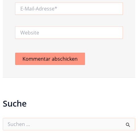
E-
Mail-
Adresse*
Website
Suche
S
u
c