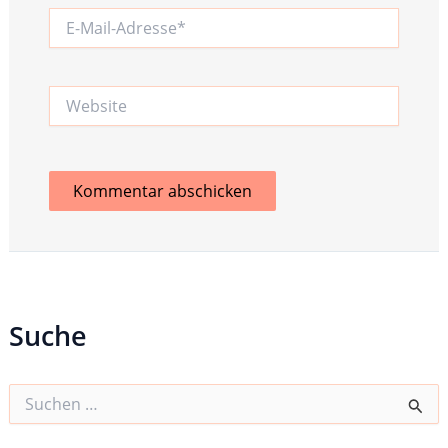
E-
Mail-
Adresse*
Website
Suche
S
u
c