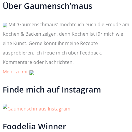
h
Über Gaumensch’maus
e
n
n
Mit 'Gaumenschmaus' möchte ich euch die Freude am
a
c
Kochen & Backen zeigen, denn Kochen ist für mich wie
h
:
eine Kunst. Gerne könnt ihr meine Rezepte
ausprobieren. Ich freue mich über Feedback,
Kommentare oder Nachrichten.
Mehr zu mir
Finde mich auf Instagram
Foodelia Winner