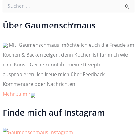
S
u
c
h
Über Gaumensch’maus
e
n
n
Mit 'Gaumenschmaus' möchte ich euch die Freude am
a
c
Kochen & Backen zeigen, denn Kochen ist für mich wie
h
:
eine Kunst. Gerne könnt ihr meine Rezepte
ausprobieren. Ich freue mich über Feedback,
Kommentare oder Nachrichten.
Mehr zu mir
Finde mich auf Instagram