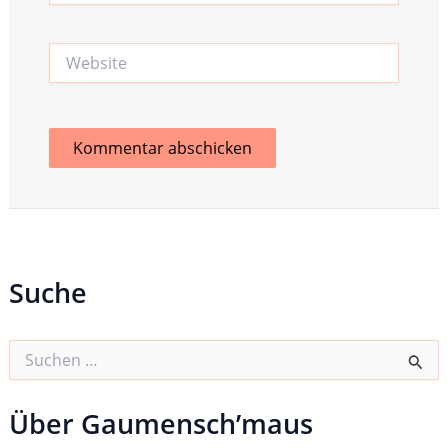
Adresse*
Website
Suche
S
u
c
h
Über Gaumensch’maus
e